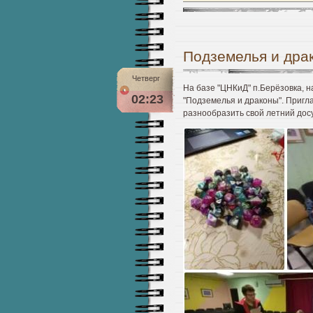
Подземелья и дра
Четверг
На базе "ЦНКиД" п.Берёзовка, 
02:23
"Подземелья и драконы". Приг
разнообразить свой летний дос