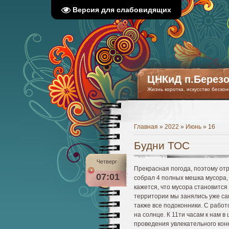
Версия для слабовидящих
ЦНКиД п.Березо
Жизнь коротка, искусство бескон
Главная
»
2022
»
Июнь
»
16
Будни ТОС
Четверг
Прекрасная погода, поэтому отр
07:01
собрал 4 полных мешка мусора,
кажется, что мусора становится
территории мы занялись уже са
также все подоконники. С работ
на солнце. К 11ти часам к нам
проведения увлекательного кон