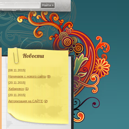
Новости
[08.11.2015]
Начинаeм с нового сайта
(
0
)
[20.11.2015]
Хабаровск
(
1
)
[20.11.2015]
Авторизация на САЙТЕ
(
2
)