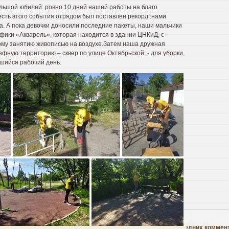
ольшой юбилей: ровно 10 дней нашей работы на благо
есть этого события отрядом был поставлен рекорд :нами
а. А пока девочки доносили последние пакеты, наши мальчики
фики «Акварель», которая находится в здании ЦНКиД, с
тому занятию живописью на воздухе.Затем наша дружная
фную территорию – сквер по улице Октябрьской, - для уборки,
вшийся рабочий день.
Информер последних коммен