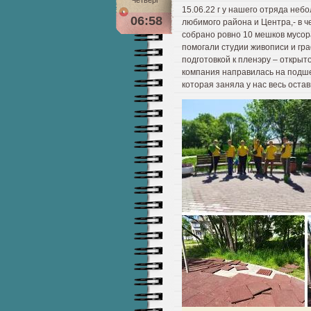
Четверг
15.06.22 г у нашего отряда неб
06:58
любимого района и Центра,- в ч
собрано ровно 10 мешков мусор
помогали студии живописи и гра
подготовкой к пленэру – откры
компания направилась на подше
которая заняла у нас весь оста