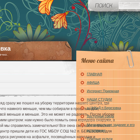
вка
ечно.
Меню сайта
ГЛАВНАЯ
АФИША
Интернет Приемная
НАШИ СТУДИИ
яд сразу же пошел на уборку территории нашего центра, где
о ЦНКиД п.Березовка
 что намного меньше, чем мы собирали в прошлые дни,
 всё меньше и меньше. Это не может не радовать. После уборки
Доступная среда
мим центром: нам нужно было помыть окна коридора снаружи, а
Муниципальное задание и его
ой мы справились замечательно! Все окна сверкают и блестят
исполнение
 в центр пришли дети из ГОС МБОУ СОШ №2 п. БЕРЕЗОВКА, для
курса рисунков на асфальте, посвящённых народам и
Платные услуги