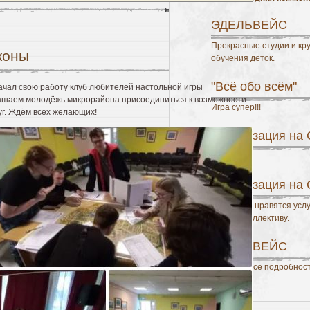
0 Комментариев »
ЭДЕЛЬВЕЙС
Прекрасные студии и кру
коны
обучения деток.
"Всё обо всём"
начал свою работу клуб любителей настольной игры
лашаем молодёжь микрорайона присоединиться к возможности
Игра супер!!!
уг. Ждём всех желающих!
Авторизация на
спасибо
Авторизация на
Мне очень нравятся усл
успехов коллективу.
ЭДЕЛЬВЕЙС
уточните все подробнос