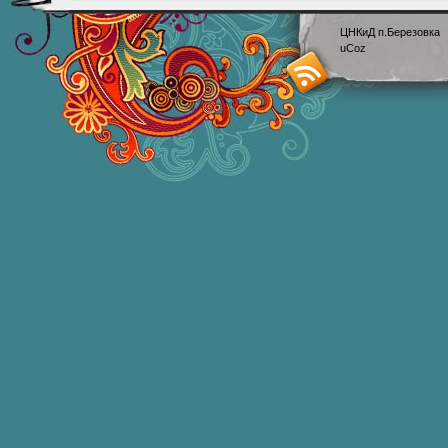
ЦНКиД п.Березовка
uCoz