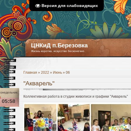
Версия для слабовидящих
ЦНКиД п.Березовка
Жизнь коротка, искусство бесконечно.
Главная
»
2022
»
Июнь
»
06
"Акварель"
онедельник
Коллективная работа в студии живописи и графики "Акварель"
05:58