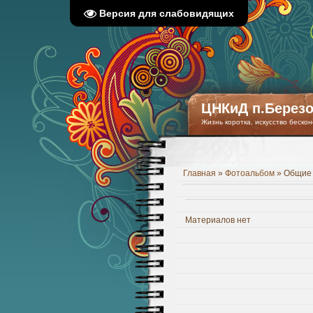
Версия для слабовидящих
ЦНКиД п.Березо
Жизнь коротка, искусство бескон
Главная
»
Фотоальбом
» Общие
Материалов нет