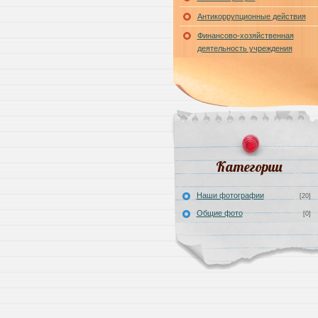
Антикоррупционные действия
Финансово-хозяйственная
деятельность учреждения
Категории
Наши фотографии
[20]
Общие фото
[0]