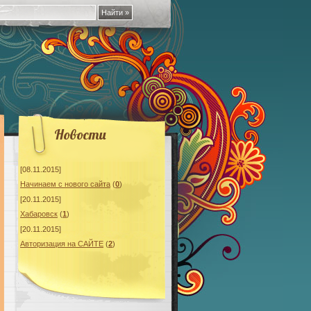
Новости
[08.11.2015]
Начинаeм с нового сайта
(
0
)
[20.11.2015]
Хабаровск
(
1
)
[20.11.2015]
Авторизация на САЙТЕ
(
2
)