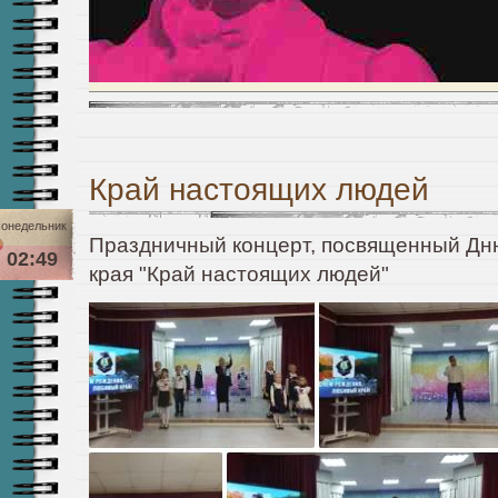
Край настоящих людей
онедельник
Праздничный концерт, посвященный Дн
02:49
края "Край настоящих людей"