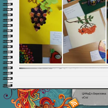
ЦНКиД п.Березовка
uCoz