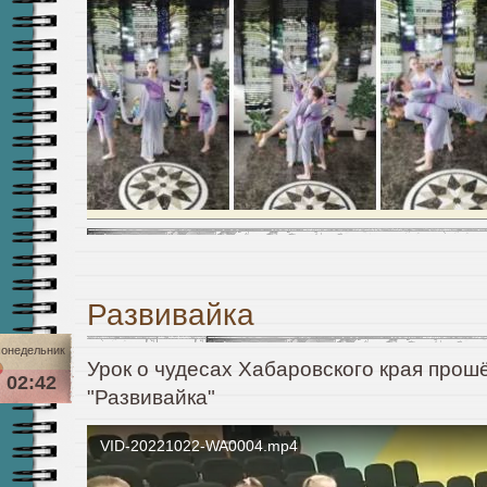
Развивайка
онедельник
Урок о чудесах Хабаровского края прошё
02:42
"Развивайка"