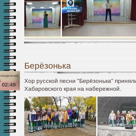
Берёзонька
онедельник
Хор русской песни "Берёзонька" принял
02:49
Хабаровского края на набережной.