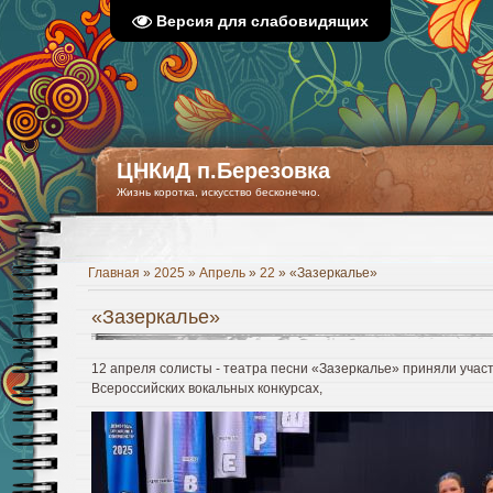
Версия для слабовидящих
ЦНКиД п.Березовка
Жизнь коротка, искусство бесконечно.
Главная
»
2025
»
Апрель
»
22
» «Зазеркалье»
«Зазеркалье»
12 апреля солисты - театра песни «Зазеркалье» приняли учас
Всероссийских вокальных конкурсах,