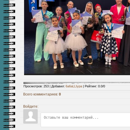
Просмотров
:
253
|
Добавил
:
6a6aLLIypa
|
Рейтинг
:
0.0
/
0
Всего комментариев
:
0
Войдите: