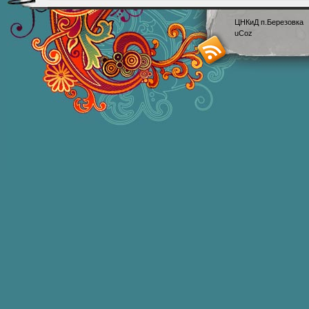
ЦНКиД п.Березовка
uCoz