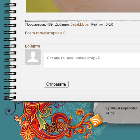
Просмотров
:
489
|
Добавил
:
6a6aLLIypa
|
Рейтинг
:
0.0
/
0
Всего комментариев
:
0
Войдите:
Отправить
ЦНКиД п.Березовка
uCoz