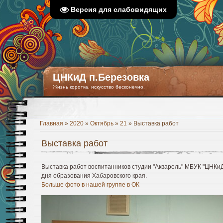
Версия для слабовидящих
ЦНКиД п.Березовка
Жизнь коротка, искусство бесконечно.
Главная
»
2020
»
Октябрь
»
21
» Выставка работ
Выставка работ
Выставка работ воспитанников студии "Акварель" МБУК "ЦНКиД
дня образования Хабаровского края.
Больше фото в нашей группе в ОК