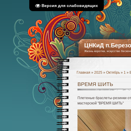
Версия для слабовидящих
ЦНКиД п.Березо
Жизнь коротка, искусство бескон
Главная
»
2025
»
Октябрь
»
1
» 
ВРЕМЯ ШИТЬ
Плетеные браслеты-резинки от
мастерской "ВРЕМЯ ШИТЬ"