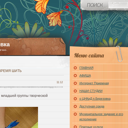
вка
ечно.
Меню сайта
ГЛАВНАЯ
ВРЕМЯ ШИТЬ
АФИША
11:12
Интернет Приемная
НАШИ СТУДИИ
 младшей группы творческой
о ЦНКиД п.Березовка
Доступная среда
Муниципальное задание и его
исполнение
Платные услуги