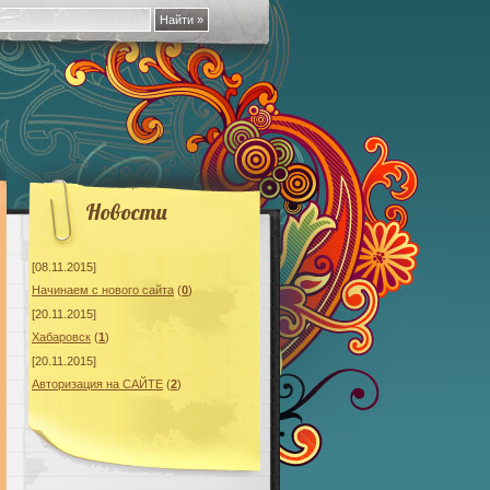
Новости
[08.11.2015]
Начинаeм с нового сайта
(
0
)
[20.11.2015]
Хабаровск
(
1
)
[20.11.2015]
Авторизация на САЙТЕ
(
2
)