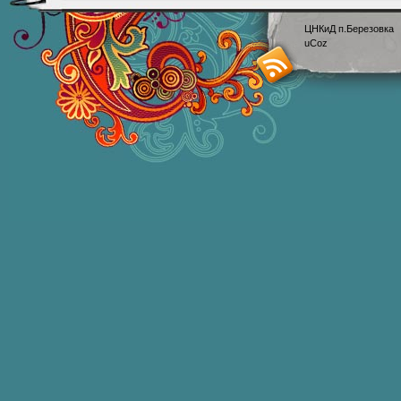
ЦНКиД п.Березовка
uCoz