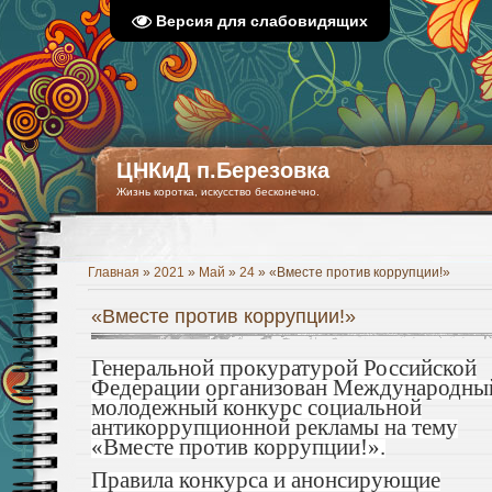
Версия для слабовидящих
ЦНКиД п.Березовка
Жизнь коротка, искусство бесконечно.
Главная
»
2021
»
Май
»
24
» «Вместе против коррупции!»
«Вместе против коррупции!»
Генеральной прокуратурой Российской
Федерации организован Международны
молодежный конкурс социальной
антикоррупционной рекламы на тему
«Вместе против коррупции!».
Правила конкурса и анонсирующие