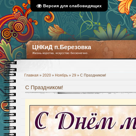
Версия для слабовидящих
ЦНКиД п.Березовка
Жизнь коротка, искусство бесконечно.
Главная
»
2020
»
Ноябрь
»
29
» С Праздником!
С Праздником!