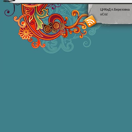
ЦНКиД п.Березовка
uCoz