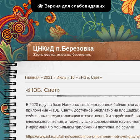
Версия для слабовидящих
ЦНКиД п.Березовка
Жизнь коротка, искусство бесконечно.
Главная
»
2021
»
Июль
»
16
» «НЭБ. Свет»
«НЭБ. Свет»
В 2020 году на базе Национальной электронной библиотеки д
приложение «НЭБ. Свет», доступное бесплатно на площадках Ap
себя пополняемую коллекцию отечественной и зарубежной ли
внеклассного чтения, а также лучшие современные научно-поп
Информация о мобильном приложении доступна ​ по ссылке
https://www.rsl.ru/ru/all-news/mobilnoe-prilozhenie-neb-svet-glavny