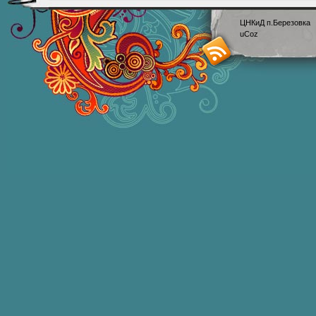
ЦНКиД п.Березовка
uCoz