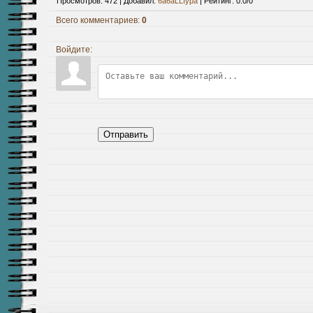
Просмотров
:
472
|
Добавил
:
6a6aLLIypa
|
Рейтинг
:
0.0
/
0
Всего комментариев
:
0
Войдите:
Отправить