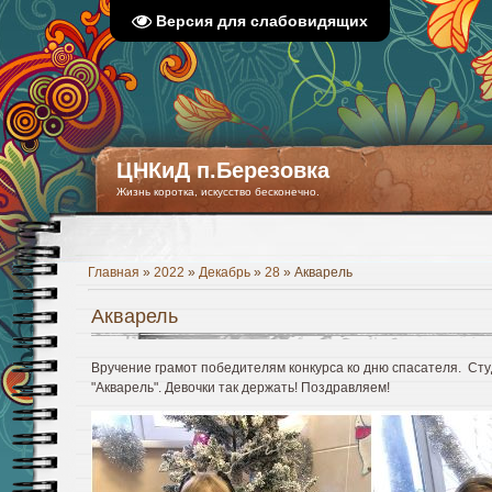
Версия для слабовидящих
ЦНКиД п.Березовка
Жизнь коротка, искусство бесконечно.
Главная
»
2022
»
Декабрь
»
28
» Акварель
Акварель
Вручение грамот победителям конкурса ко дню спасателя. Сту
"Акварель". Девочки так держать! Поздравляем!