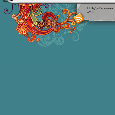
ЦНКиД п.Березовка
uCoz