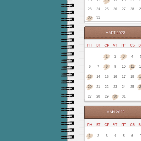
16
17
18
19
20
21
2
23
24
25
26
27
28
2
30
31
МАРТ 2023
ПН
ВТ
СР
ЧТ
ПТ
СБ
В
1
2
3
4
6
7
8
9
10
11
1
13
14
15
16
17
18
1
20
21
22
23
24
25
2
27
28
29
30
31
МАЙ 2023
ПН
ВТ
СР
ЧТ
ПТ
СБ
В
1
2
3
4
5
6