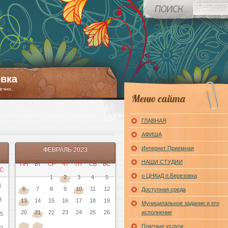
вка
ечно.
Меню сайта
ГЛАВНАЯ
АФИША
Интернет Приемная
ФЕВРАЛЬ 2023
НАШИ СТУДИИ
ПН
ВТ
СР
ЧТ
ПТ
СБ
ВС
С
о ЦНКиД п.Березовка
1
2
3
4
5
1
6
7
8
9
10
11
12
Доступная среда
8
13
14
15
16
17
18
19
Муниципальное задание и его
20
21
22
23
24
25
26
исполнение
5
Платные услуги