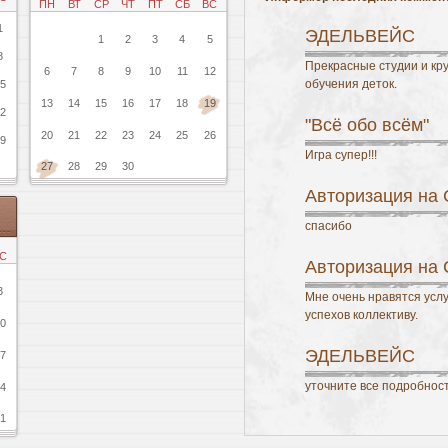
ПН
ВТ
СР
ЧТ
ПТ
СБ
ВС
1
ЭДЕЛЬВЕЙС
1
2
3
4
5
8
Прекрасные студии и кру
6
7
8
9
10
11
12
обучения деток.
5
13
14
15
16
17
18
19
2
"Всё обо всём"
20
21
22
23
24
25
26
9
Игра супер!!!
27
28
29
30
Авторизация на
спасибо
С
Авторизация на
3
Мне очень нравятся усл
успехов коллективу.
0
ЭДЕЛЬВЕЙС
7
уточните все подробнос
4
1