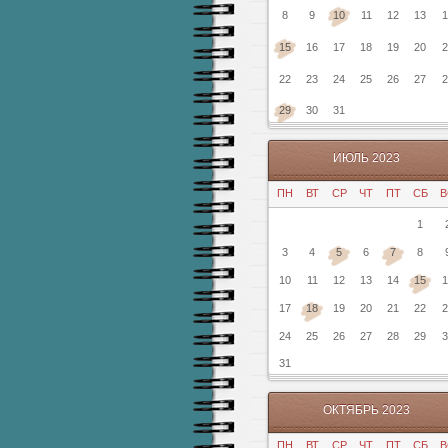
8
9
10
11
12
13
1
15
16
17
18
19
20
2
22
23
24
25
26
27
2
29
30
31
ИЮЛЬ 2023
ПН
ВТ
СР
ЧТ
ПТ
СБ
В
1
3
4
5
6
7
8
10
11
12
13
14
15
1
17
18
19
20
21
22
2
24
25
26
27
28
29
3
31
ОКТЯБРЬ 2023
ПН
ВТ
СР
ЧТ
ПТ
СБ
В