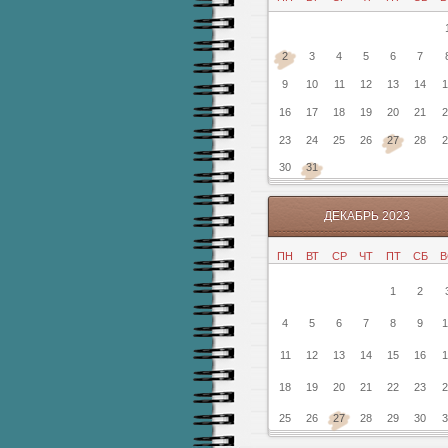
2
3
4
5
6
7
9
10
11
12
13
14
1
16
17
18
19
20
21
2
23
24
25
26
27
28
2
30
31
ДЕКАБРЬ 2023
ПН
ВТ
СР
ЧТ
ПТ
СБ
В
1
2
4
5
6
7
8
9
1
11
12
13
14
15
16
1
18
19
20
21
22
23
2
25
26
27
28
29
30
3