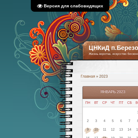
Версия для слабовидящих
ЦНКиД п.Березо
Жизнь коротка, искусство бескон
Главная
»
2023
ЯНВАРЬ 2023
ПН
ВТ
СР
ЧТ
ПТ
СБ
В
2
3
4
5
6
7
9
10
11
12
13
14
1