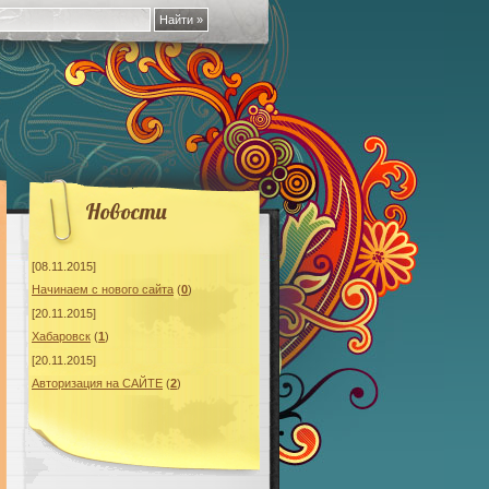
Новости
[08.11.2015]
Начинаeм с нового сайта
(
0
)
[20.11.2015]
Хабаровск
(
1
)
[20.11.2015]
Авторизация на САЙТЕ
(
2
)