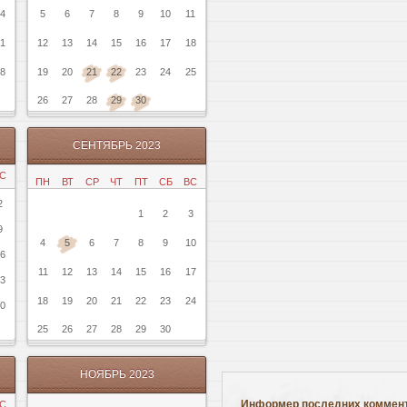
4
5
6
7
8
9
10
11
1
12
13
14
15
16
17
18
8
19
20
21
22
23
24
25
26
27
28
29
30
СЕНТЯБРЬ 2023
С
ПН
ВТ
СР
ЧТ
ПТ
СБ
ВС
2
1
2
3
9
4
5
6
7
8
9
10
6
11
12
13
14
15
16
17
3
18
19
20
21
22
23
24
0
25
26
27
28
29
30
НОЯБРЬ 2023
Информер последних коммен
С