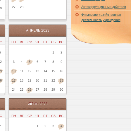
2
Антикоррупционные действия
27
28
9
Финансово-хозяйственная
деятельность учреждения
АПРЕЛЬ 2023
С
ПН
ВТ
СР
ЧТ
ПТ
СБ
ВС
5
1
2
2
3
4
5
6
7
8
9
9
10
11
12
13
14
15
16
6
17
18
19
20
21
22
23
24
25
26
27
28
29
30
ИЮНЬ 2023
С
ПН
ВТ
СР
ЧТ
ПТ
СБ
ВС
7
1
2
3
4